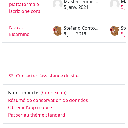
Master Omnicomprensivo
piattaforma e
5 janv. 2021
5 j
iscrizione corsi
Nuovo
Stefano Contorni
9 juil. 2019
9 j
Elearning
Contacter l’assistance du site
Non connecté. (
Connexion
)
Résumé de conservation de données
Obtenir l’app mobile
Passer au thème standard