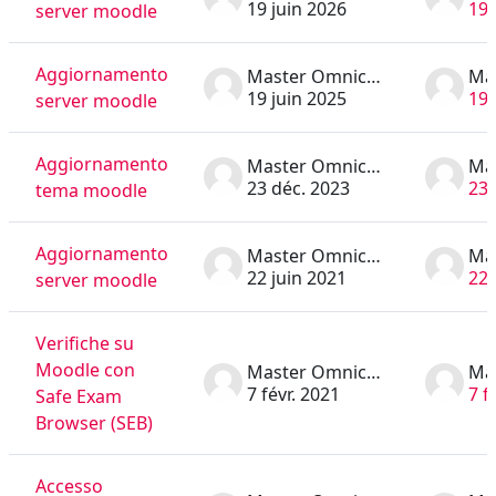
19 juin 2026
19 
server moodle
Aggiornamento
Master Omnicomprensivo
19 juin 2025
19 
server moodle
Aggiornamento
Master Omnicomprensivo
23 déc. 2023
23 
tema moodle
Aggiornamento
Master Omnicomprensivo
22 juin 2021
22 
server moodle
Verifiche su
Moodle con
Master Omnicomprensivo
7 févr. 2021
7 f
Safe Exam
Browser (SEB)
Accesso