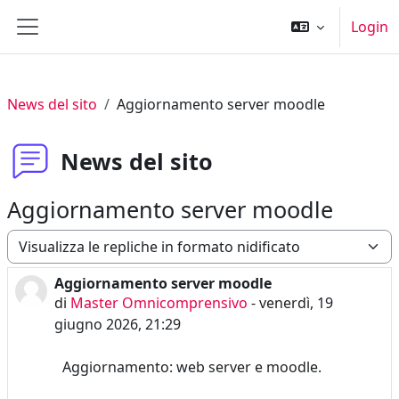
Vai al contenuto principale
Login
Pannello laterale
News del sito
Aggiornamento server moodle
News del sito
Aggiornamento server moodle
Modalità visualizzazione
Aggiornamento server moodle
Numero di risposte: 0
di
Master Omnicomprensivo
-
venerdì, 19
giugno 2026, 21:29
Aggiornamento: web server e moodle.