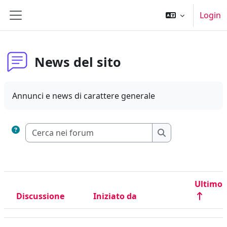
Vai al contenuto principale
Login
Pannello laterale
News del sito
Annunci e news di carattere generale
Cerca nei forum
Cerca nei forum
Ultimo 
Discussione
Iniziato da
Stato
Elenco delle discussioni. Visualizzazione di 7 discussioni su