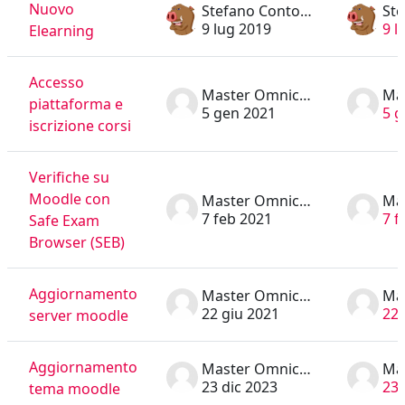
Nuovo
Stefano Contorni
9 lug 2019
9 l
Elearning
Accesso
Master Omnicomprensivo
piattaforma e
5 gen 2021
5 g
iscrizione corsi
Verifiche su
Moodle con
Master Omnicomprensivo
7 feb 2021
7 f
Safe Exam
Browser (SEB)
Aggiornamento
Master Omnicomprensivo
22 giu 2021
22 
server moodle
Aggiornamento
Master Omnicomprensivo
23 dic 2023
23 
tema moodle