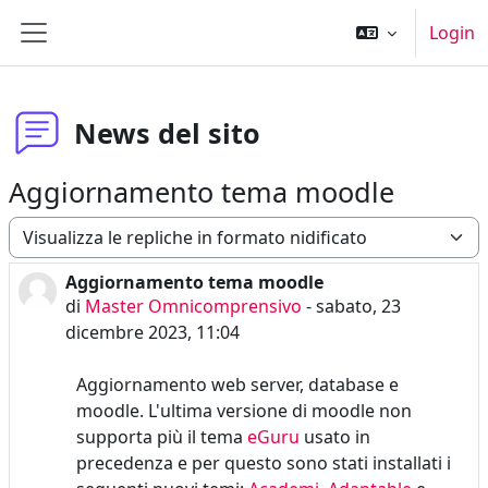
Vai al contenuto principale
Login
Pannello laterale
News del sito
Aggiornamento tema moodle
Modalità visualizzazione
Aggiornamento tema moodle
Numero di risposte: 0
di
Master Omnicomprensivo
-
sabato, 23
dicembre 2023, 11:04
Aggiornamento web server, database e
moodle. L'ultima versione di moodle non
supporta più il tema
eGuru
usato in
precedenza e per questo sono stati installati i