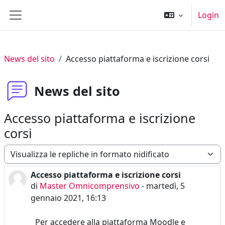
Vai al contenuto principale
Login
Pannello laterale
News del sito
Accesso piattaforma e iscrizione corsi
News del sito
Accesso piattaforma e iscrizione
corsi
Modalità visualizzazione
Accesso piattaforma e iscrizione corsi
Numero di risposte: 0
di
Master Omnicomprensivo
-
martedì, 5
gennaio 2021, 16:13
Per accedere alla piattaforma Moodle e