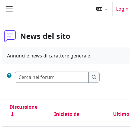
Vai al contenuto principale
Login
Pannello laterale
News del sito
Annunci e news di carattere generale
Cerca nei forum
Cerca nei forum
Discussione
Iniziato da
Ultimo 
Stato
Elenco delle discussioni. Visualizzazione di 7 discussioni su