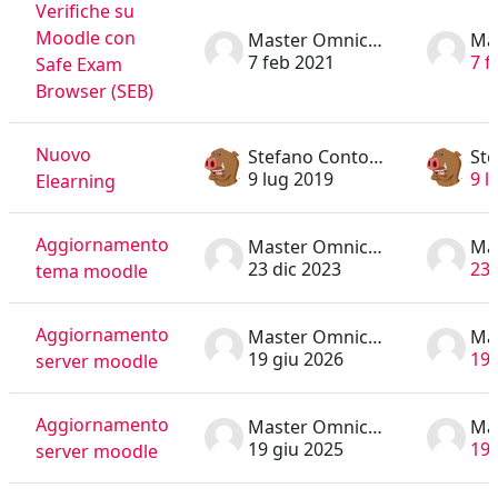
Verifiche su
Moodle con
Master Omnicomprensivo
7 feb 2021
7 f
Safe Exam
Browser (SEB)
Nuovo
Stefano Contorni
9 lug 2019
9 l
Elearning
Aggiornamento
Master Omnicomprensivo
23 dic 2023
23 
tema moodle
Aggiornamento
Master Omnicomprensivo
19 giu 2026
19 
server moodle
Aggiornamento
Master Omnicomprensivo
19 giu 2025
19 
server moodle