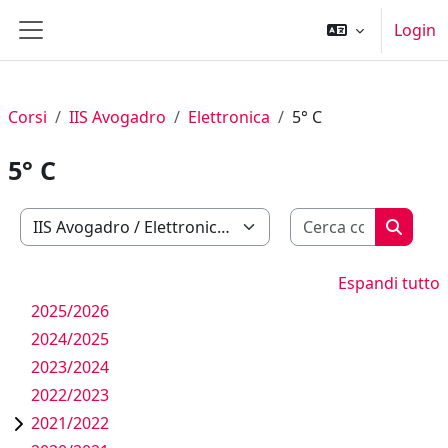
Vai al contenuto principale
Login
Pannello laterale
Corsi
IIS Avogadro
Elettronica
5° C
5° C
Cerca cor
Categorie di corso
Cerca c
Espandi tutto
2025/2026
2024/2025
2023/2024
2022/2023
2021/2022