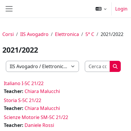
Vai al contenuto principale
Login
Pannello laterale
Corsi
IIS Avogadro
Elettronica
5° C
2021/2022
2021/2022
Cerca cor
Categorie di corso
Cerca c
Italiano I-5C 21/22
Teacher:
Chiara Malucchi
Storia S-5C 21/22
Teacher:
Chiara Malucchi
Scienze Motorie SM-5C 21/22
Teacher:
Daniele Rossi