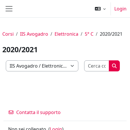
Vai al contenuto principale
Login
Pannello laterale
Corsi
IIS Avogadro
Elettronica
5° C
2020/2021
2020/2021
Cerca cor
Categorie di corso
Cerca c
Contatta il supporto
Non sei collegato. (
Login
)