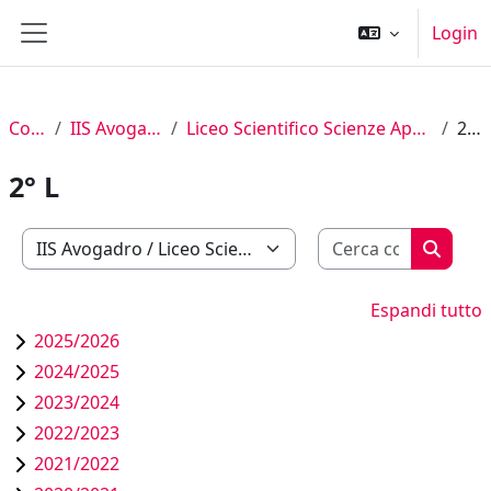
Vai al contenuto principale
Login
Pannello laterale
Corsi
IIS Avogadro
Liceo Scientifico Scienze Applicate
2° L
2° L
Cerca cor
Categorie di corso
Cerca c
Espandi tutto
2025/2026
2024/2025
2023/2024
2022/2023
2021/2022