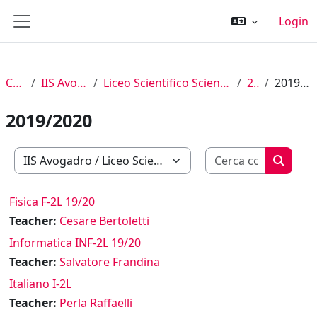
Vai al contenuto principale
Login
Pannello laterale
Corsi
IIS Avogadro
Liceo Scientifico Scienze Applicate
2° L
2019/2020
2019/2020
Cerca cor
Categorie di corso
Cerca c
Fisica F-2L 19/20
Teacher:
Cesare Bertoletti
Informatica INF-2L 19/20
Teacher:
Salvatore Frandina
Italiano I-2L
Teacher:
Perla Raffaelli