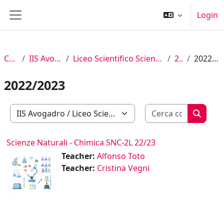
Vai al contenuto principale
Login
Pannello laterale
Corsi
IIS Avogadro
Liceo Scientifico Scienze Applicate
2° L
2022/2023
2022/2023
Cerca cor
Categorie di corso
Cerca c
Scienze Naturali - Chimica SNC-2L 22/23
Teacher:
Alfonso Toto
Teacher:
Cristina Vegni