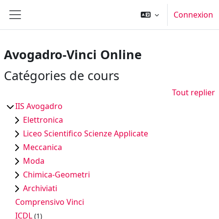
Passer au contenu principal
Connexion
Panneau latéral
Avogadro-Vinci Online
Catégories de cours
Tout replier
IIS Avogadro
Elettronica
Liceo Scientifico Scienze Applicate
Meccanica
Moda
Chimica-Geometri
Archiviati
Comprensivo Vinci
ICDL
(1)