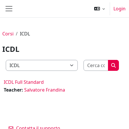
Vai al contenuto principale
Login
Pannello laterale
Corsi
ICDL
ICDL
Cerca cor
Categorie di corso
Cerca c
ICDL Full Standard
Teacher:
Salvatore Frandina
Contatta il supporto