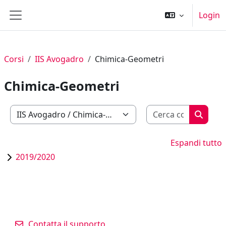
Vai al contenuto principale
Login
Pannello laterale
Corsi
IIS Avogadro
Chimica-Geometri
Chimica-Geometri
Cerca cor
Categorie di corso
Cerca c
Espandi tutto
2019/2020
Contatta il supporto