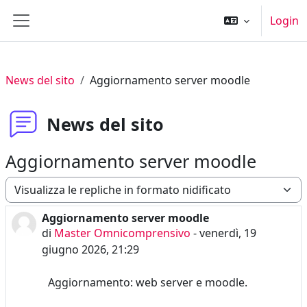
Vai al contenuto principale
Login
Pannello laterale
News del sito
Aggiornamento server moodle
News del sito
Aggiornamento server moodle
Modalità visualizzazione
Aggiornamento server moodle
Numero di risposte: 0
di
Master Omnicomprensivo
-
venerdì, 19
giugno 2026, 21:29
Aggiornamento: web server e moodle.