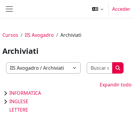
Salta al contenido principal
Acceder
Panel lateral
Cursos
IIS Avogadro
Archiviati
Archiviati
Buscar c
Categorías
Buscar
Expandir todo
INFORMATICA
INGLESE
LETTERE