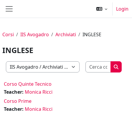
Vai al contenuto principale
Login
Pannello laterale
Corsi
IIS Avogadro
Archiviati
INGLESE
INGLESE
Cerca cor
Categorie di corso
Cerca c
Corso Quinte Tecnico
Teacher:
Monica Ricci
Corso Prime
Teacher:
Monica Ricci