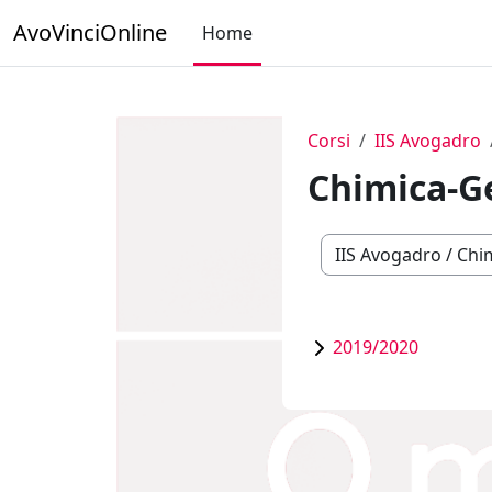
Vai al contenuto principale
AvoVinciOnline
Home
Corsi
IIS Avogadro
Chimica-G
Categorie di corso
2019/2020