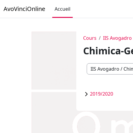
Passer au contenu principal
AvoVinciOnline
Accueil
Cours
IIS Avogadro
Chimica-G
Catégories de cours
2019/2020