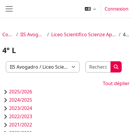
Passer au contenu principal
Connexion
Panneau latéral
Cours
IIS Avogadro
Liceo Scientifico Scienze Applicate
4° L
4° L
Recherch
Catégories de cours
Recher
Tout déplier
2025/2026
2024/2025
2023/2024
2022/2023
2021/2022