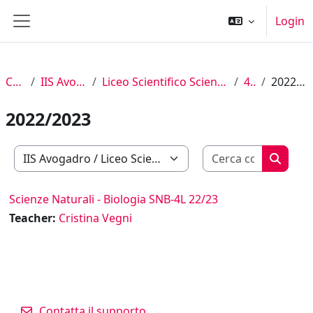
Vai al contenuto principale
Login
Pannello laterale
Corsi
IIS Avogadro
Liceo Scientifico Scienze Applicate
4° L
2022/2023
2022/2023
Cerca cor
Categorie di corso
Cerca c
Scienze Naturali - Biologia SNB-4L 22/23
Teacher:
Cristina Vegni
Contatta il supporto