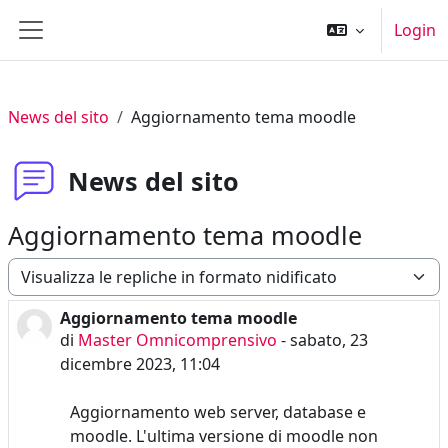
Vai al contenuto principale
Login
Pannello laterale
News del sito
Aggiornamento tema moodle
News del sito
Aggiornamento tema moodle
Modalità visualizzazione
Aggiornamento tema moodle
Numero di risposte: 0
di
Master Omnicomprensivo
-
sabato, 23
dicembre 2023, 11:04
Aggiornamento web server, database e
moodle. L'ultima versione di moodle non