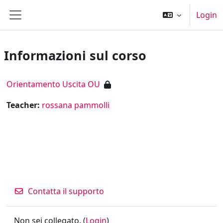
Vai al contenuto principale
Login
Pannello laterale
Informazioni sul corso
Orientamento Uscita OU
Teacher:
rossana pammolli
Contatta il supporto
Non sei collegato. (
Login
)