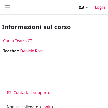
Vai al contenuto principale
Login
Pannello laterale
Informazioni sul corso
Corso Teatro CT
Teacher:
Daniele Rossi
Contatta il supporto
Non sei collegato. (
Login
)