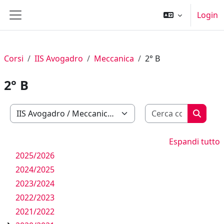
Vai al contenuto principale
Login
Pannello laterale
Corsi
IIS Avogadro
Meccanica
2° B
2° B
Cerca cor
Categorie di corso
Cerca c
Espandi tutto
2025/2026
2024/2025
2023/2024
2022/2023
2021/2022