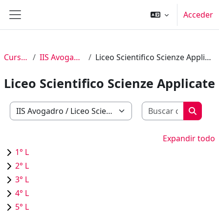
Salta al contenido principal
Acceder
Panel lateral
Cursos
IIS Avogadro
Liceo Scientifico Scienze Applicate
Liceo Scientifico Scienze Applicate
Buscar c
Categorías
Buscar
Expandir todo
1° L
2° L
3° L
4° L
5° L