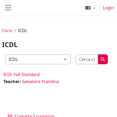
Vai al contenuto principale
Login
Pannello laterale
Corsi
ICDL
ICDL
Cerca cor
Categorie di corso
Cerca c
ICDL Full Standard
Teacher:
Salvatore Frandina
Contatta il supporto