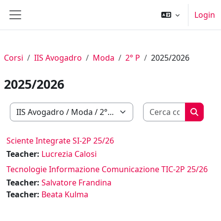
Vai al contenuto principale
Login
Pannello laterale
Corsi
IIS Avogadro
Moda
2° P
2025/2026
2025/2026
Cerca cor
Categorie di corso
Cerca c
Sciente Integrate SI-2P 25/26
Teacher:
Lucrezia Calosi
Tecnologie Informazione Comunicazione TIC-2P 25/26
Teacher:
Salvatore Frandina
Teacher:
Beata Kulma