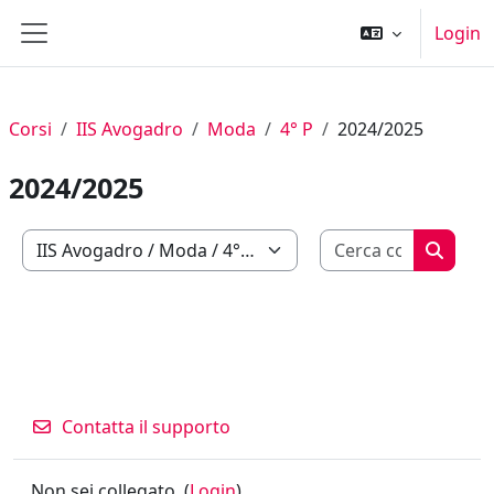
Vai al contenuto principale
Login
Pannello laterale
Corsi
IIS Avogadro
Moda
4° P
2024/2025
2024/2025
Cerca cor
Categorie di corso
Cerca c
Contatta il supporto
Non sei collegato. (
Login
)