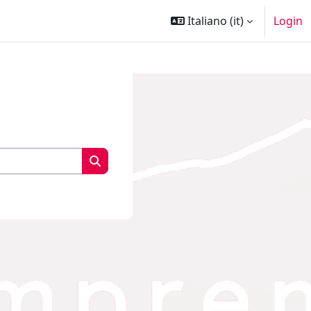
Italiano ‎(it)‎
Login
Cerca corsi
Cerca corsi