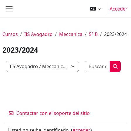
Salta al contenido principal
Acceder
Panel lateral
Cursos
IIS Avogadro
Meccanica
5° B
2023/2024
2023/2024
Buscar c
Categorías
Buscar
Contactar con el soporte del sitio
Usted no se ha identificado. (
Acceder
)