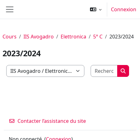
Passer au contenu principal
Connexion
Panneau latéral
Cours
IIS Avogadro
Elettronica
5° C
2023/2024
2023/2024
Recherch
Catégories de cours
Recher
Contacter l’assistance du site
Non connecté. (
Connexion
)