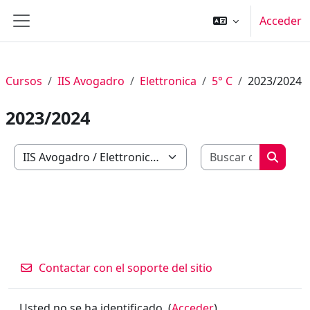
Salta al contenido principal
Acceder
Panel lateral
Cursos
IIS Avogadro
Elettronica
5° C
2023/2024
2023/2024
Buscar c
Categorías
Buscar
Contactar con el soporte del sitio
Usted no se ha identificado. (
Acceder
)