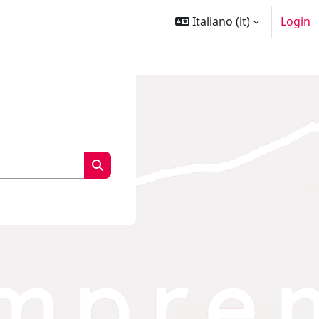
Italiano ‎(it)‎
Login
Cerca corsi
Cerca corsi