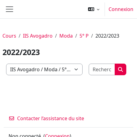
Passer au contenu principal
Connexion
Panneau latéral
Cours
IIS Avogadro
Moda
5° P
2022/2023
2022/2023
Recherch
Catégories de cours
Recher
Contacter l’assistance du site
Non connecté. (
Connexion
)