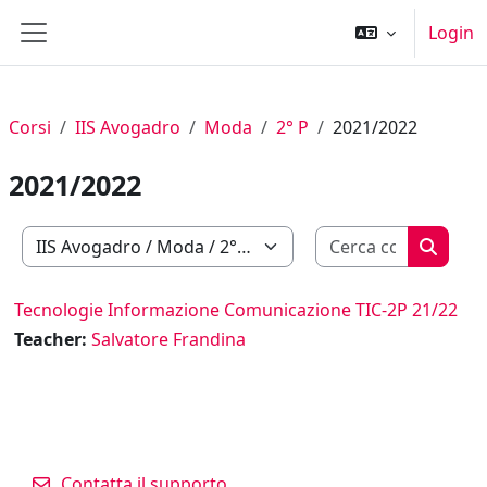
Vai al contenuto principale
Login
Pannello laterale
Corsi
IIS Avogadro
Moda
2° P
2021/2022
2021/2022
Cerca cor
Categorie di corso
Cerca c
Tecnologie Informazione Comunicazione TIC-2P 21/22
Teacher:
Salvatore Frandina
Contatta il supporto