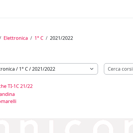
Elettronica
1° C
2021/2022
che TI-1C 21/22
randina
omarelli