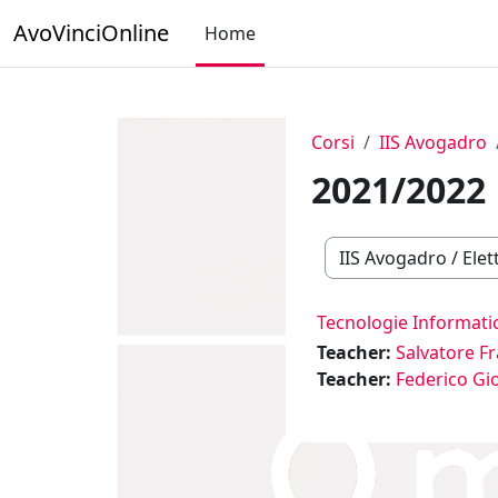
Vai al contenuto principale
AvoVinciOnline
Home
Corsi
IIS Avogadro
2021/2022
Categorie di corso
Tecnologie Informati
Teacher:
Salvatore F
Teacher:
Federico Gi