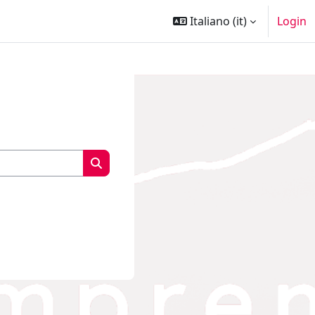
Italiano ‎(it)‎
Login
Cerca corsi
Cerca corsi