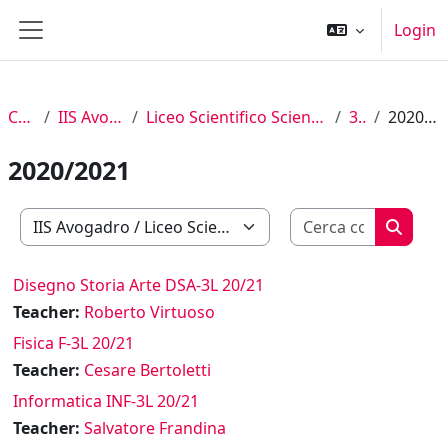
Vai al contenuto principale
Login
Pannello laterale
Corsi
IIS Avogadro
Liceo Scientifico Scienze Applicate
3° L
2020/2021
2020/2021
Cerca cor
Categorie di corso
Cerca c
Disegno Storia Arte DSA-3L 20/21
Teacher:
Roberto Virtuoso
Fisica F-3L 20/21
Teacher:
Cesare Bertoletti
Informatica INF-3L 20/21
Teacher:
Salvatore Frandina