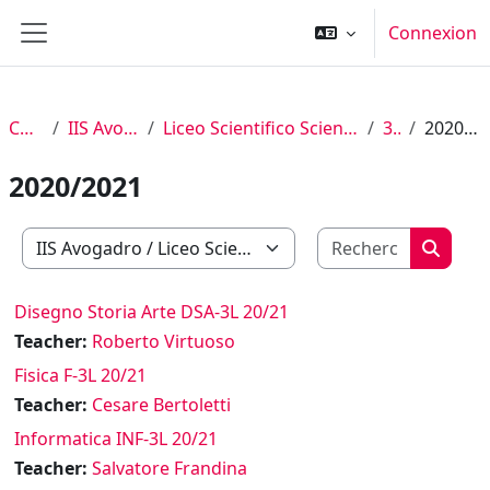
Passer au contenu principal
Connexion
Panneau latéral
Cours
IIS Avogadro
Liceo Scientifico Scienze Applicate
3° L
2020/2021
2020/2021
Recherch
Catégories de cours
Recher
Disegno Storia Arte DSA-3L 20/21
Teacher:
Roberto Virtuoso
Fisica F-3L 20/21
Teacher:
Cesare Bertoletti
Informatica INF-3L 20/21
Teacher:
Salvatore Frandina